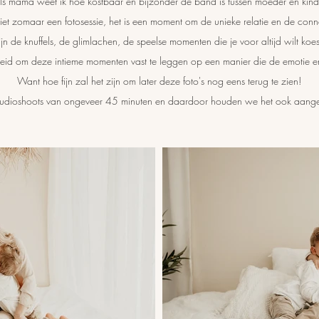
ls mama weet ik hoe kostbaar en bijzonder de band is tussen moeder en kin
t zomaar een fotosessie, het is een moment om de unieke relatie en de connec
ijn de knuffels, de glimlachen, de speelse momenten die je voor altijd wilt koes
heid om deze intieme momenten vast te leggen op een manier die de emotie en d
Want hoe fijn zal het zijn om later deze foto's nog eens terug te zien!
 studioshoots van ongeveer 45 minuten en daardoor houden we het ook aang