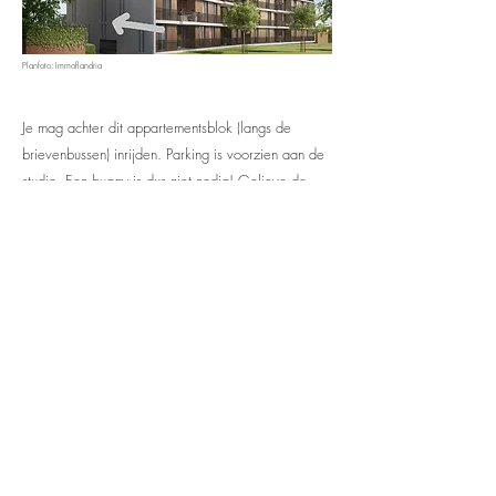
Planfoto: Immoflandria
Je mag achter dit appartementsblok (langs de
brievenbussen) inrijden. Parking is voorzien aan de
studio. Een buggy is dus niet nodig! Gelieve de
voorziene parkeerplaatsen te gebruiken.