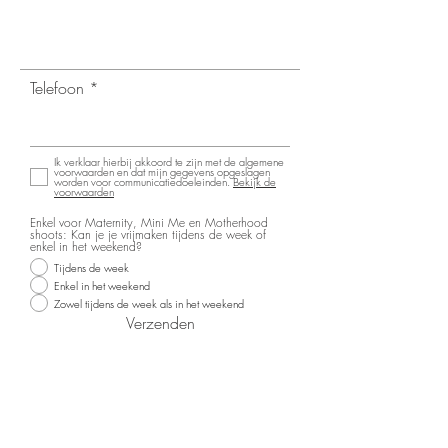
Telefoon
Ik verklaar hierbij akkoord te zijn met de algemene
voorwaarden en dat mijn gegevens opgeslagen
worden voor communicatiedoeleinden.
Bekijk de
voorwaarden
Enkel voor Maternity, Mini Me en Motherhood
shoots: Kan je je vrijmaken tijdens de week of
enkel in het weekend?
Tijdens de week
Enkel in het weekend
Zowel tijdens de week als in het weekend
Verzenden